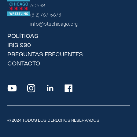
entrenador tendrá
bienvenidas, pero los
60638
los detalles.
estudiantes son
(312) 767-5673
recogidos y dejados
info@btschicago.org
en su sitio de
POLÍTICAS
práctica para
IRIS 990
garantizar que todos
PREGUNTAS FRECUENTES
tengan transporte
CONTACTO
para la competencia.
© 2024 TODOS LOS DERECHOS RESERVADOS