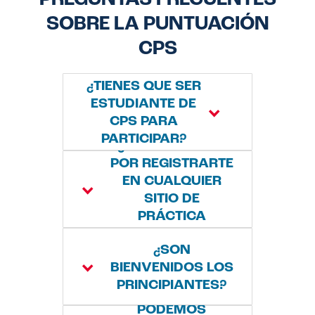
PREGUNTAS FRECUENTES
SOBRE LA PUNTUACIÓN
CPS
¿TIENES QUE SER
ESTUDIANTE DE
CPS PARA
PARTICIPAR?
¿PUEDES OPTAR
POR REGISTRARTE
Sí. ¡La puntuación del
EN CUALQUIER
CPS! el programa es
SITIO DE
un programa
PRÁCTICA
ESCOLAR?
intramural para
¿SON
Sí. Cualquier
estudiantes de CPS
BIENVENIDOS LOS
estudiante de CPS
en los grados 5 a 8. El
PRINCIPIANTES?
¿Y SI NO
puede inscribirse
programa está
PODEMOS