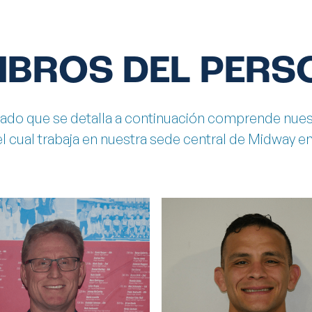
MBROS DEL PERS
do que se detalla a continuación comprende nues
del cual trabaja en nuestra sede central de Midway e