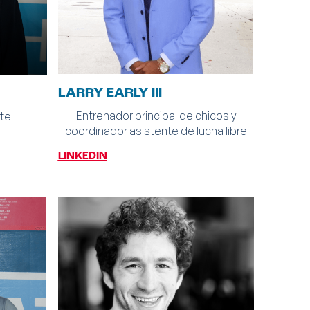
LARRY EARLY III
Entrenador principal de chicos y
te
coordinador asistente de lucha libre
LINKEDIN